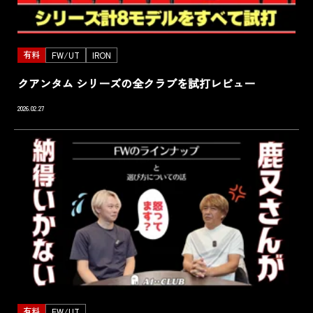
有料
FW/UT
IRON
クアンタム シリーズの全クラブを試打レビュー
2026.02.27
有料
FW/UT