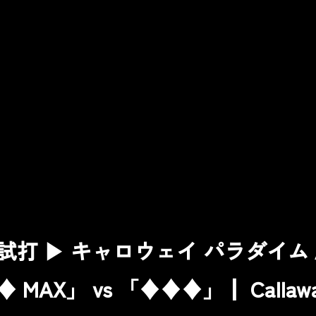
打 ▶ キャロウェイ パラダイム A
︎ MAX」 vs 「♦︎♦︎♦︎」┃ Callaw