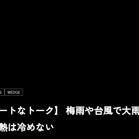
S
WEDGE
ートなトーク】 梅雨や台風で大
熱は冷めない